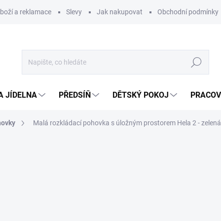
zboží a reklamace
Slevy
Jak nakupovat
Obchodní podmínky
Hledat
A JÍDELNA
PŘEDSÍŇ
DĚTSKÝ POKOJ
PRACOV
hovky
Malá rozkládací pohovka s úložným prostorem Hela 2 - zelená