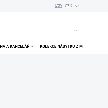
CZK
Podmínky ochrany osobních údajů
Pojištění zásilky
Montáž 
PRÁZDNÝ KOŠÍK
NÁKUPNÍ
KOŠÍK
NA A KANCELÁŘ
KOLEKCE NÁBYTKU Z MASIVU
V