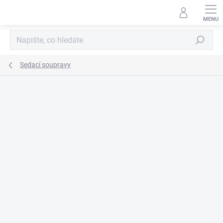
Přejít
na
obsah
Hledat
Sedací soupravy