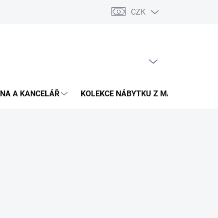
CZK
Podmínky ochrany osobních údajů
Pojištění zásilky
Montáž 
PRÁZDNÝ KOŠÍK
NÁKUPNÍ
KOŠÍK
NA A KANCELÁŘ
KOLEKCE NÁBYTKU Z MASIVU
V