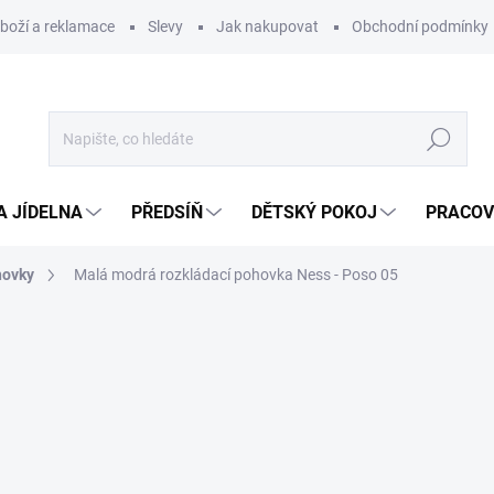
zboží a reklamace
Slevy
Jak nakupovat
Obchodní podmínky
Hledat
A JÍDELNA
PŘEDSÍŇ
DĚTSKÝ POKOJ
PRACOV
hovky
Malá modrá rozkládací pohovka Ness - Poso 05