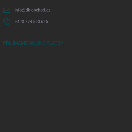
info
@
dk-obchod.cz
+420 774 590 626
PŘIJÍMÁME ONLINE PLATBY