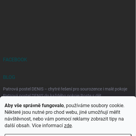
FACEBOOK
BLOG
Patrová postel DENIS – chytré řešení pro sourozence i malé pokoje
Patrová postel DENIS do každého pokoje Roste s dět...
Aby vše správně fungovalo
, používáme soubory cookie.
Rozkládací postele RELAX – ideální řešení pro malé prostory i
Některé jsou nutné pro chod webu, jiné umožňují měřit
každodenní spaní
návštěvnost, nebo vám pomocí reklamy zobrazit tipy na
Rozkládací postel, která se přizpůsobí vašemu živo...
další obsah. Více informací
zde
.