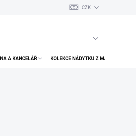
CZK
Podmínky ochrany osobních údajů
Pojištění zásilky
Montáž 
PRÁZDNÝ KOŠÍK
NÁKUPNÍ
KOŠÍK
NA A KANCELÁŘ
KOLEKCE NÁBYTKU Z MASIVU
V