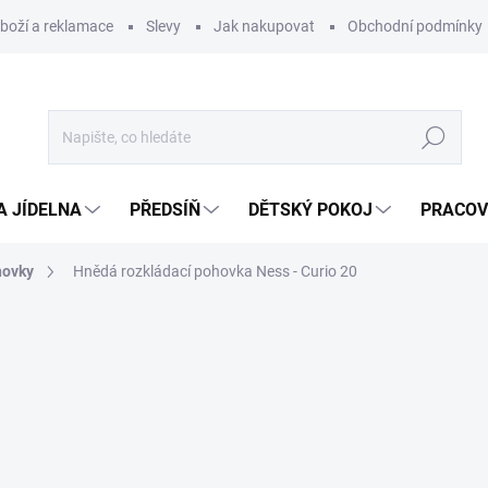
zboží a reklamace
Slevy
Jak nakupovat
Obchodní podmínky
Hledat
A JÍDELNA
PŘEDSÍŇ
DĚTSKÝ POKOJ
PRACOV
hovky
Hnědá rozkládací pohovka Ness - Curio 20