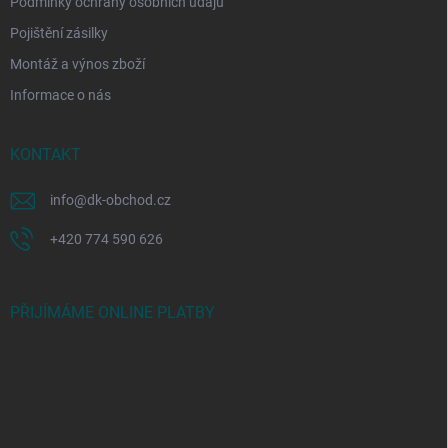
Podmínky ochrany osobních údajů
Pojištění zásilky
Montáž a výnos zboží
Informace o nás
KONTAKT
info
@
dk-obchod.cz
+420 774 590 626
PŘIJÍMÁME ONLINE PLATBY