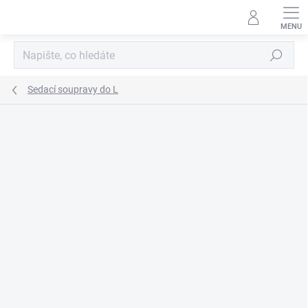
Přejít
na
obsah
Hledat
Sedací soupravy do L