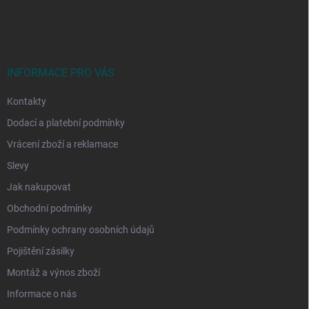
á
p
a
t
í
INFORMACE PRO VÁS
Kontakty
Dodací a platební podmínky
Vrácení zboží a reklamace
Slevy
Jak nakupovat
Obchodní podmínky
Podmínky ochrany osobních údajů
Pojištění zásilky
Montáž a výnos zboží
Informace o nás