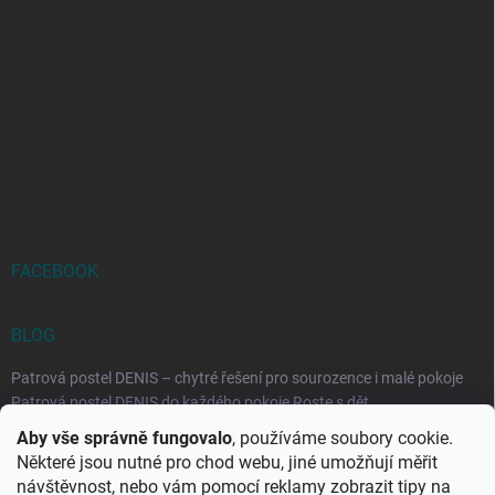
FACEBOOK
BLOG
Patrová postel DENIS – chytré řešení pro sourozence i malé pokoje
Patrová postel DENIS do každého pokoje Roste s dět...
Aby vše správně fungovalo
, používáme soubory cookie.
Rozkládací postele RELAX – ideální řešení pro malé prostory i
Některé jsou nutné pro chod webu, jiné umožňují měřit
každodenní spaní
návštěvnost, nebo vám pomocí reklamy zobrazit tipy na
Rozkládací postel, která se přizpůsobí vašemu živo...