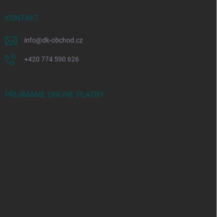
KONTAKT
info
@
dk-obchod.cz
+420 774 590 626
PŘIJÍMÁME ONLINE PLATBY