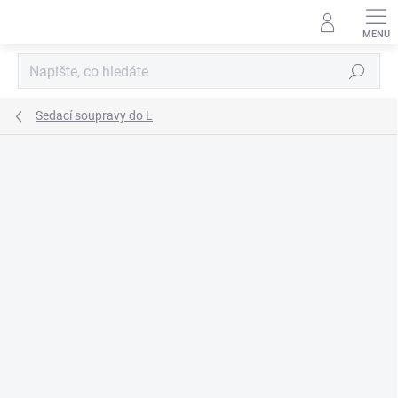
Přejít
na
obsah
Hledat
Sedací soupravy do L