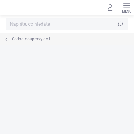
Přejít
na
obsah
Hledat
Sedací soupravy do L