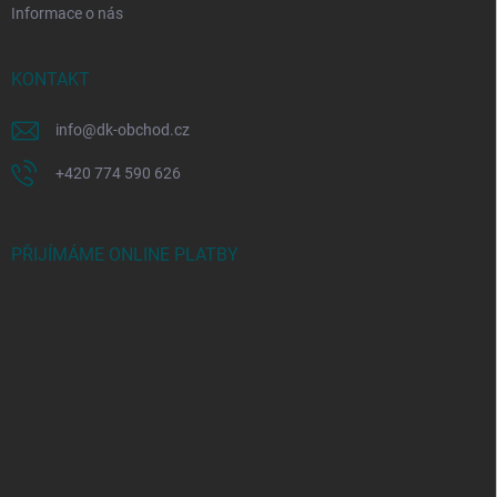
Informace o nás
KONTAKT
info
@
dk-obchod.cz
+420 774 590 626
PŘIJÍMÁME ONLINE PLATBY