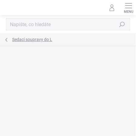
Přejít
na
obsah
Hledat
Sedací soupravy do L