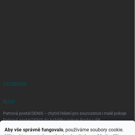
FACEBOOK
BLOG
Patrová postel DENIS – chytré řešení pro sourozence i malé pokoje
Patrová postel DENIS do každého pokoje Roste s dět...
Aby vše správně fungovalo
, používáme soubory cookie.
Rozkládací postele RELAX – ideální řešení pro malé prostory i