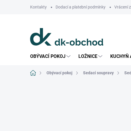
Přejít
Kontakty
Dodací a platební podmínky
Vrácení 
na
obsah
OBÝVACÍ POKOJ
LOŽNICE
KUCHYŇ 
Domů
Obývací pokoj
Sedací soupravy
Sed