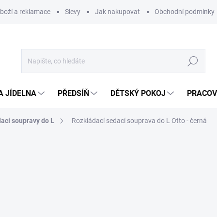
zboží a reklamace
Slevy
Jak nakupovat
Obchodní podmínky
Hledat
A JÍDELNA
PŘEDSÍŇ
DĚTSKÝ POKOJ
PRACOV
ací soupravy do L
Rozkládací sedací souprava do L Otto - černá