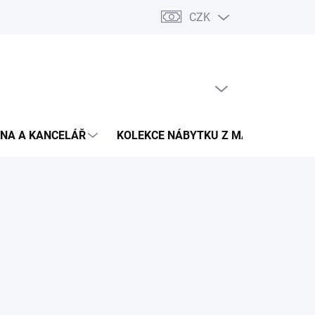
CZK
Podmínky ochrany osobních údajů
Pojištění zásilky
Montáž 
PRÁZDNÝ KOŠÍK
NÁKUPNÍ
KOŠÍK
NA A KANCELÁŘ
KOLEKCE NÁBYTKU Z MASIVU
V