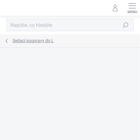
Přejít
na
obsah
Hledat
Sedací soupravy do L