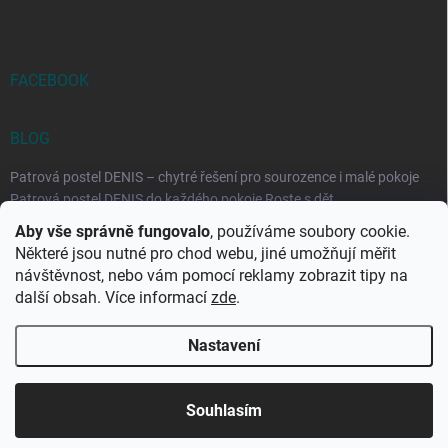
FACEBOOK
BLOG
Patrová postel DENIS – chytré řešení pro sourozence i malé pokoje
Patrová postel DENIS do každého pokoje Roste s dět...
Aby vše správně fungovalo
, používáme soubory cookie.
Rozkládací postele RELAX – ideální řešení pro malé prostory i
Některé jsou nutné pro chod webu, jiné umožňují měřit
každodenní spaní
návštěvnost, nebo vám pomocí reklamy zobrazit tipy na
Rozkládací postel, která se přizpůsobí vašemu živo...
další obsah. Více informací
zde
.
Nastavení
Copyright 2026
DK-obchod.cz
. Všechna práva vyhrazena.
Upravit
nastavení cookies
Souhlasím
Vytvořil Shoptet