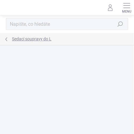
Přejít
na
obsah
Hledat
Sedací soupravy do L