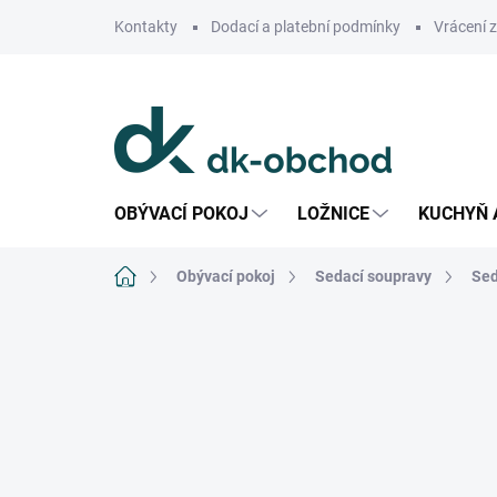
Přejít
Kontakty
Dodací a platební podmínky
Vrácení 
na
obsah
OBÝVACÍ POKOJ
LOŽNICE
KUCHYŇ 
Domů
Obývací pokoj
Sedací soupravy
Sed