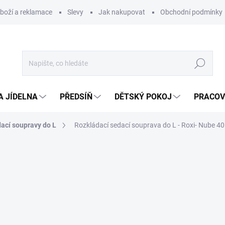
zboží a reklamace
Slevy
Jak nakupovat
Obchodní podmínky
Hledat
A JÍDELNA
PŘEDSÍŇ
DĚTSKÝ POKOJ
PRACOV
ací soupravy do L
Rozkládací sedací souprava do L - Roxi- Nube 40