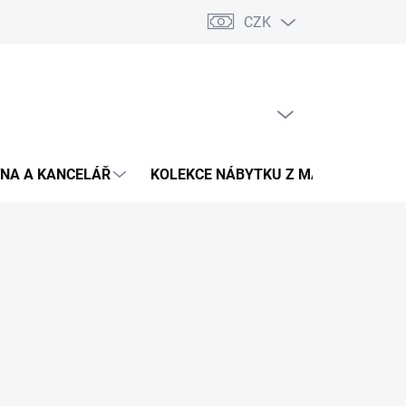
CZK
Podmínky ochrany osobních údajů
Pojištění zásilky
Montáž 
PRÁZDNÝ KOŠÍK
NÁKUPNÍ
KOŠÍK
NA A KANCELÁŘ
KOLEKCE NÁBYTKU Z MASIVU
V