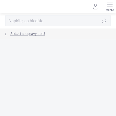
Přejít
na
obsah
Hledat
Sedací soupravy do U