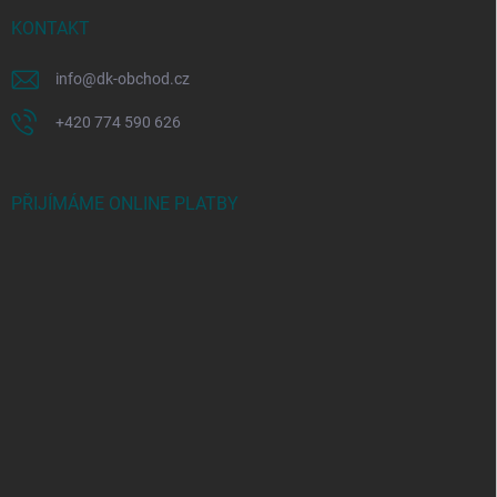
KONTAKT
info
@
dk-obchod.cz
+420 774 590 626
PŘIJÍMÁME ONLINE PLATBY