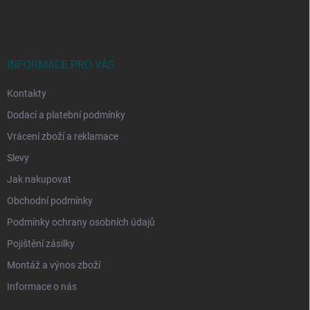
á
p
a
t
í
INFORMACE PRO VÁS
Kontakty
Dodací a platební podmínky
Vrácení zboží a reklamace
Slevy
Jak nakupovat
Obchodní podmínky
Podmínky ochrany osobních údajů
Pojištění zásilky
Montáž a výnos zboží
Informace o nás