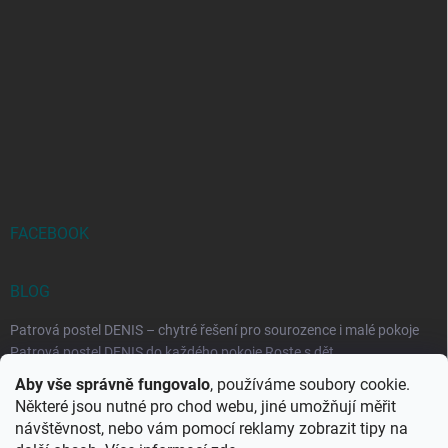
FACEBOOK
BLOG
Patrová postel DENIS – chytré řešení pro sourozence i malé pokoje
Patrová postel DENIS do každého pokoje Roste s dět...
Aby vše správně fungovalo
, používáme soubory cookie.
Rozkládací postele RELAX – ideální řešení pro malé prostory i
Některé jsou nutné pro chod webu, jiné umožňují měřit
každodenní spaní
návštěvnost, nebo vám pomocí reklamy zobrazit tipy na
Rozkládací postel, která se přizpůsobí vašemu živo...