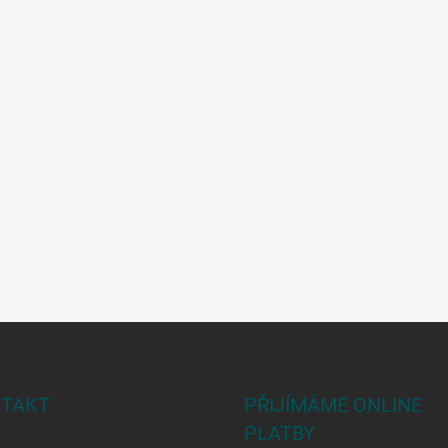
TAKT
PŘIJÍMÁME ONLINE
PLATBY