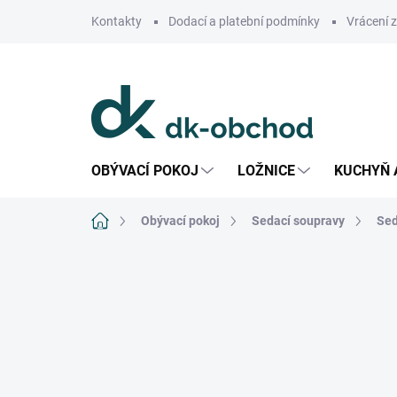
Přejít
Kontakty
Dodací a platební podmínky
Vrácení 
na
obsah
OBÝVACÍ POKOJ
LOŽNICE
KUCHYŇ 
Domů
Obývací pokoj
Sedací soupravy
Sed