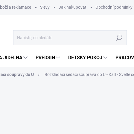
zboží a reklamace
Slevy
Jak nakupovat
Obchodní podmínky
Hledat
A JÍDELNA
PŘEDSÍŇ
DĚTSKÝ POKOJ
PRACOV
ací soupravy do U
Rozkládací sedací souprava do U - Karl - Světle 