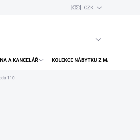
CZK
Podmínky ochrany osobních údajů
Pojištění zásilky
Montáž 
PRÁZDNÝ KOŠÍK
NÁKUPNÍ
KOŠÍK
NA A KANCELÁŘ
KOLEKCE NÁBYTKU Z MASIVU
V
šedá 110