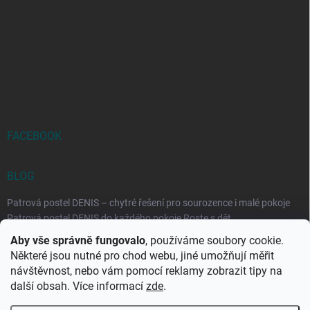
FACEBOOK
BLOG
Patrová postel DENIS – chytré řešení pro sourozence i malé pokoje
Patrová postel DENIS do každého pokoje Roste s dět...
Aby vše správně fungovalo
, používáme soubory cookie.
Rozkládací postele RELAX – ideální řešení pro malé prostory i
Některé jsou nutné pro chod webu, jiné umožňují měřit
každodenní spaní
návštěvnost, nebo vám pomocí reklamy zobrazit tipy na
Rozkládací postel, která se přizpůsobí vašemu živo...
další obsah. Více informací
zde
.