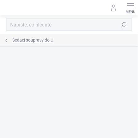
Přejít
na
obsah
Hledat
Sedací soupravy do U