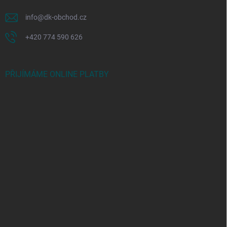
info
@
dk-obchod.cz
+420 774 590 626
PŘIJÍMÁME ONLINE PLATBY