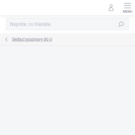
Přejít
na
obsah
Hledat
Sedací soupravy do U