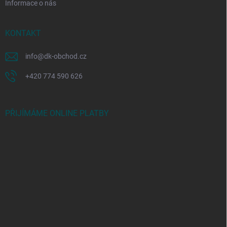
Informace o nás
KONTAKT
info
@
dk-obchod.cz
+420 774 590 626
PŘIJÍMÁME ONLINE PLATBY