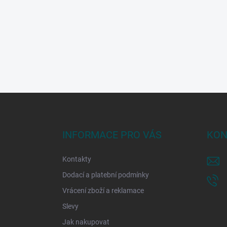
Z
á
p
a
INFORMACE PRO VÁS
KON
t
í
Kontakty
Dodací a platební podmínky
Vrácení zboží a reklamace
Slevy
Jak nakupovat