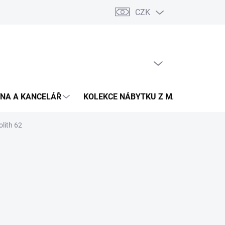
CZK
Podmínky ochrany osobních údajů
Pojištění zásilky
Montáž 
PRÁZDNÝ KOŠÍK
NÁKUPNÍ
KOŠÍK
NA A KANCELÁŘ
KOLEKCE NÁBYTKU Z MASIVU
V
lith 62