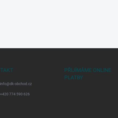
TAKT
PŘIJÍMÁME ONLINE
PLATBY
info
@
dk-obchod.cz
+420 774 590 626