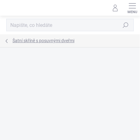
Přejít
na
obsah
Hledat
Šatní skříně s posuvnými dveřmi