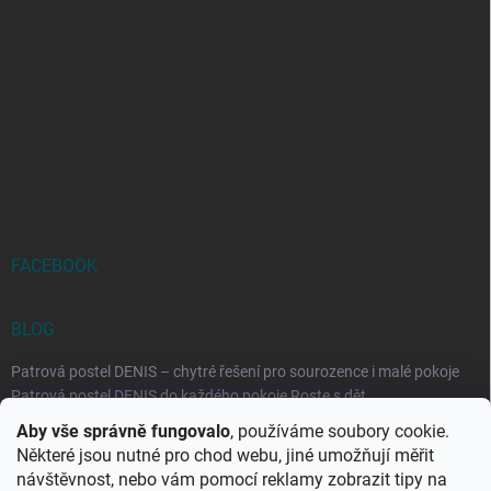
FACEBOOK
BLOG
Patrová postel DENIS – chytré řešení pro sourozence i malé pokoje
Patrová postel DENIS do každého pokoje Roste s dět...
Aby vše správně fungovalo
, používáme soubory cookie.
Rozkládací postele RELAX – ideální řešení pro malé prostory i
Některé jsou nutné pro chod webu, jiné umožňují měřit
každodenní spaní
návštěvnost, nebo vám pomocí reklamy zobrazit tipy na
Rozkládací postel, která se přizpůsobí vašemu živo...