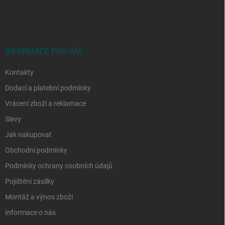
á
p
a
t
í
INFORMACE PRO VÁS
Kontakty
Dodací a platební podmínky
Vrácení zboží a reklamace
Slevy
Jak nakupovat
Obchodní podmínky
Podmínky ochrany osobních údajů
Pojištění zásilky
Montáž a výnos zboží
Informace o nás