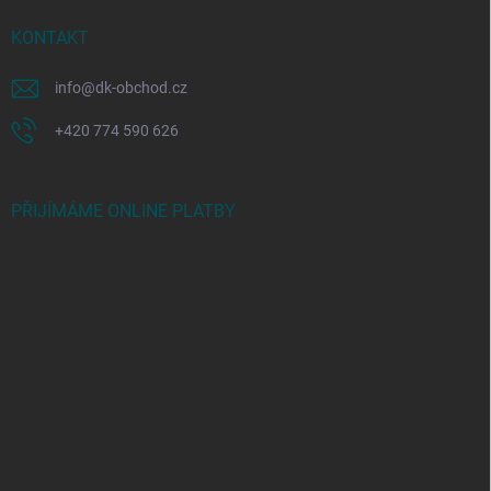
KONTAKT
info
@
dk-obchod.cz
+420 774 590 626
PŘIJÍMÁME ONLINE PLATBY