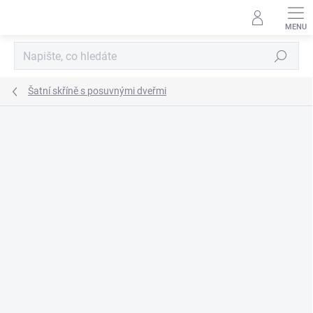
Přejít
na
obsah
Hledat
Šatní skříně s posuvnými dveřmi