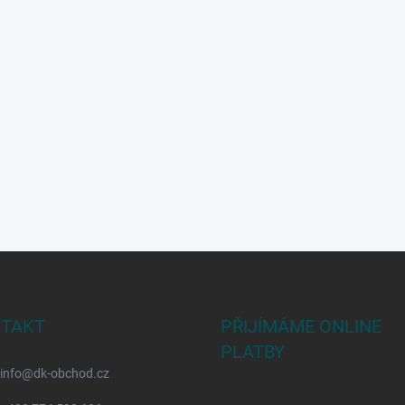
TAKT
PŘIJÍMÁME ONLINE
PLATBY
info
@
dk-obchod.cz