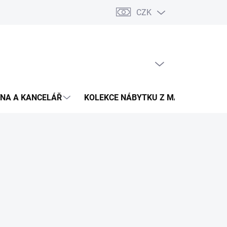
CZK
Podmínky ochrany osobních údajů
Pojištění zásilky
Montáž 
PRÁZDNÝ KOŠÍK
NÁKUPNÍ
KOŠÍK
NA A KANCELÁŘ
KOLEKCE NÁBYTKU Z MASIVU
V