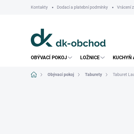
Přejít
Kontakty
Dodací a platební podmínky
Vrácení 
na
obsah
OBÝVACÍ POKOJ
LOŽNICE
KUCHYŇ 
Domů
Obývací pokoj
Taburety
Taburet La