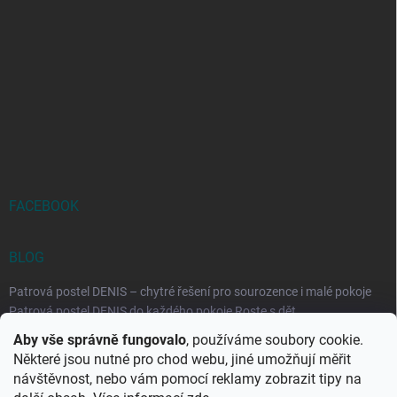
FACEBOOK
BLOG
Patrová postel DENIS – chytré řešení pro sourozence i malé pokoje
Patrová postel DENIS do každého pokoje Roste s dět...
Aby vše správně fungovalo
, používáme soubory cookie.
Rozkládací postele RELAX – ideální řešení pro malé prostory i
Některé jsou nutné pro chod webu, jiné umožňují měřit
každodenní spaní
návštěvnost, nebo vám pomocí reklamy zobrazit tipy na
Rozkládací postel, která se přizpůsobí vašemu živo...