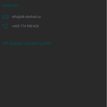
KONTAKT
info
@
dk-obchod.cz
+420 774 590 626
PŘIJÍMÁME ONLINE PLATBY