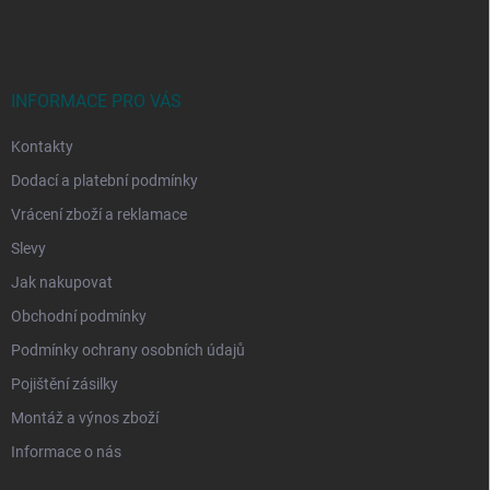
á
p
a
t
í
INFORMACE PRO VÁS
Kontakty
Dodací a platební podmínky
Vrácení zboží a reklamace
Slevy
Jak nakupovat
Obchodní podmínky
Podmínky ochrany osobních údajů
Pojištění zásilky
Montáž a výnos zboží
Informace o nás