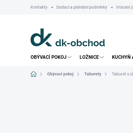
Přejít
Kontakty
Dodací a platební podmínky
Vrácení 
na
obsah
OBÝVACÍ POKOJ
LOŽNICE
KUCHYŇ 
Domů
Obývací pokoj
Taburety
Taburet s 