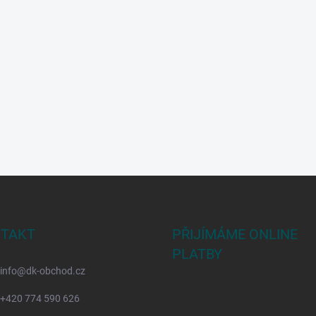
TAKT
PŘIJÍMÁME ONLINE
PLATBY
info
@
dk-obchod.cz
+420 774 590 626