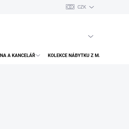
CZK
Podmínky ochrany osobních údajů
Pojištění zásilky
Montáž 
PRÁZDNÝ KOŠÍK
NÁKUPNÍ
KOŠÍK
NA A KANCELÁŘ
KOLEKCE NÁBYTKU Z MASIVU
V