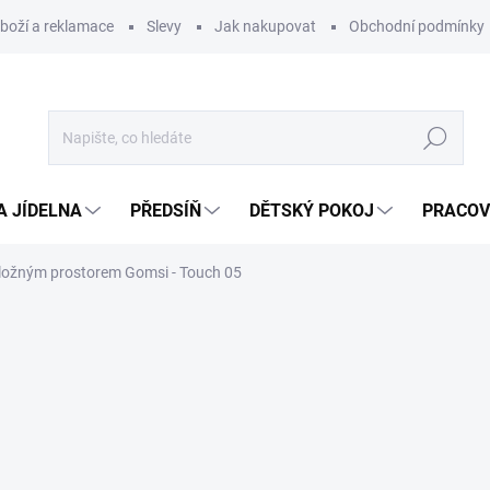
zboží a reklamace
Slevy
Jak nakupovat
Obchodní podmínky
Hledat
A JÍDELNA
PŘEDSÍŇ
DĚTSKÝ POKOJ
PRACOV
úložným prostorem Gomsi - Touch 05