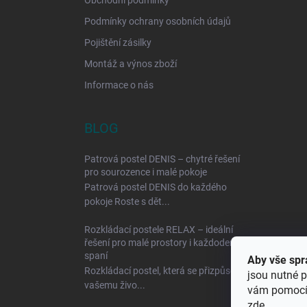
Obchodní podmínky
Podmínky ochrany osobních údajů
Pojištění zásilky
Montáž a výnos zboží
Informace o nás
BLOG
Patrová postel DENIS – chytré řešení
pro sourozence i malé pokoje
Patrová postel DENIS do každého
pokoje Roste s dět...
Rozkládací postele RELAX – ideální
řešení pro malé prostory i každodenní
spaní
Aby vše spr
Rozkládací postel, která se přizpůsobí
jsou nutné p
vašemu živo...
vám pomocí 
zde
.