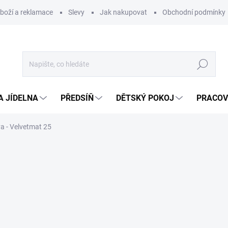
zboží a reklamace
Slevy
Jak nakupovat
Obchodní podmínky
Hledat
A JÍDELNA
PŘEDSÍŇ
DĚTSKÝ POKOJ
PRACOV
va - Velvetmat 25