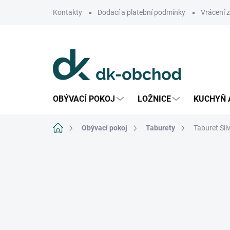
Přejít
Kontakty
Dodací a platební podmínky
Vrácení 
na
obsah
OBÝVACÍ POKOJ
LOŽNICE
KUCHYŇ 
Domů
Obývací pokoj
Taburety
Taburet Sil