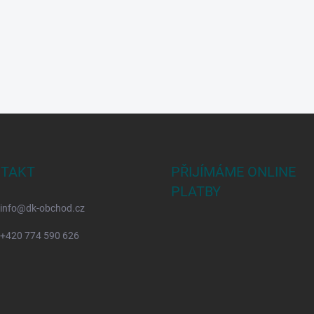
TAKT
PŘIJÍMÁME ONLINE
PLATBY
info
@
dk-obchod.cz
+420 774 590 626