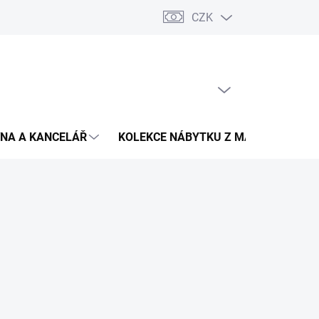
CZK
Podmínky ochrany osobních údajů
Pojištění zásilky
Montáž 
PRÁZDNÝ KOŠÍK
NÁKUPNÍ
KOŠÍK
NA A KANCELÁŘ
KOLEKCE NÁBYTKU Z MASIVU
V