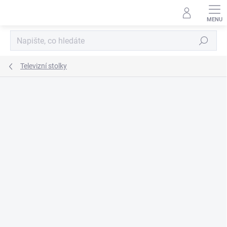
Přejít
na
obsah
Hledat
Televizní stolky