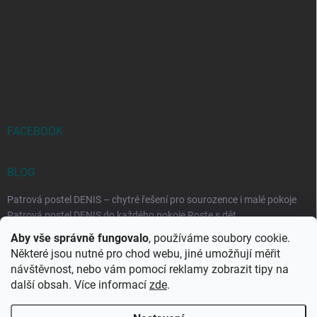
FACEBOOK
BLOG
Patrová postel DENIS – chytré řešení pro sourozence i malé pokoje
Patrová postel DENIS do každého pokoje Roste s dět...
Aby vše správně fungovalo
, používáme soubory cookie.
Rozkládací postele RELAX – ideální řešení pro malé prostory i
Některé jsou nutné pro chod webu, jiné umožňují měřit
každodenní spaní
návštěvnost, nebo vám pomocí reklamy zobrazit tipy na
Rozkládací postel, která se přizpůsobí vašemu živo...
další obsah. Více informací
zde
.