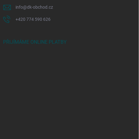
info
@
dk-obchod.cz
+420 774 590 626
PŘIJÍMÁME ONLINE PLATBY