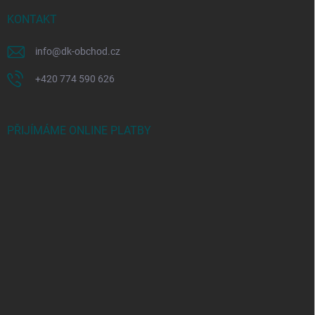
KONTAKT
info
@
dk-obchod.cz
+420 774 590 626
PŘIJÍMÁME ONLINE PLATBY