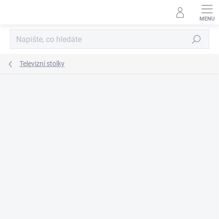
Přejít
na
obsah
Hledat
Televizní stolky