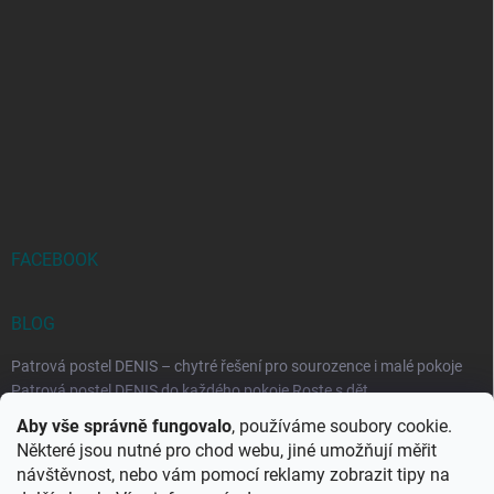
FACEBOOK
BLOG
Patrová postel DENIS – chytré řešení pro sourozence i malé pokoje
Patrová postel DENIS do každého pokoje Roste s dět...
Aby vše správně fungovalo
, používáme soubory cookie.
Rozkládací postele RELAX – ideální řešení pro malé prostory i
Některé jsou nutné pro chod webu, jiné umožňují měřit
každodenní spaní
návštěvnost, nebo vám pomocí reklamy zobrazit tipy na
Rozkládací postel, která se přizpůsobí vašemu živo...