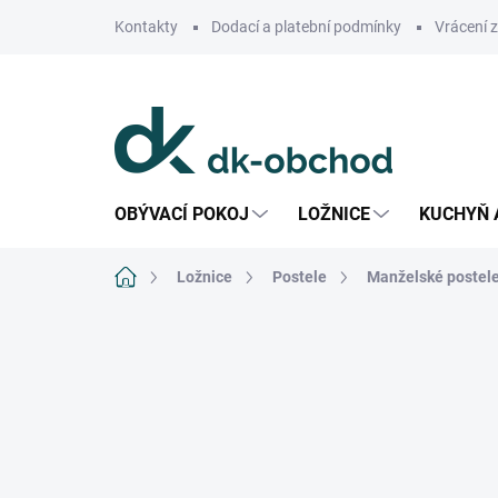
Přejít
Kontakty
Dodací a platební podmínky
Vrácení 
na
obsah
OBÝVACÍ POKOJ
LOŽNICE
KUCHYŇ 
Domů
Ložnice
Postele
Manželské postel