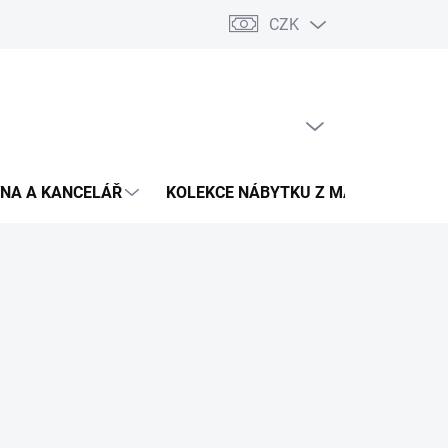
CZK
Podmínky ochrany osobních údajů
Pojištění zásilky
Montáž 
PRÁZDNÝ KOŠÍK
NÁKUPNÍ
KOŠÍK
NA A KANCELÁŘ
KOLEKCE NÁBYTKU Z MASIVU
V