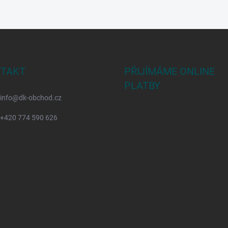
TAKT
PŘIJÍMÁME ONLINE
PLATBY
info
@
dk-obchod.cz
+420 774 590 626