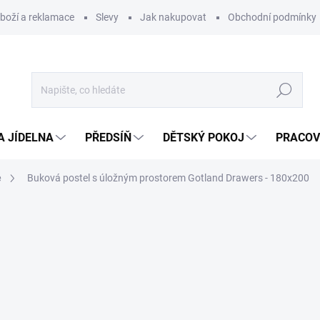
zboží a reklamace
Slevy
Jak nakupovat
Obchodní podmínky
Hledat
A JÍDELNA
PŘEDSÍŇ
DĚTSKÝ POKOJ
PRACOV
e
Buková postel s úložným prostorem Gotland Drawers - 180x200