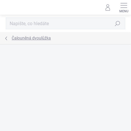
Přejít
na
obsah
Hledat
Čalouněná dvoulůžka