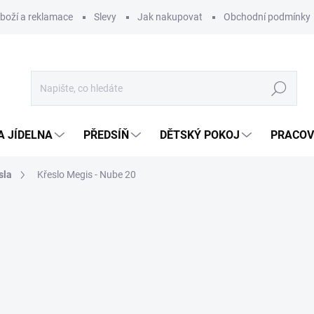
zboží a reklamace
Slevy
Jak nakupovat
Obchodní podmínky
Hledat
A JÍDELNA
PŘEDSÍŇ
DĚTSKÝ POKOJ
PRACOV
sla
Křeslo Megis - Nube 20