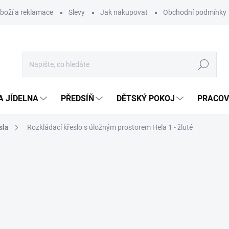
zboží a reklamace
Slevy
Jak nakupovat
Obchodní podmínky
Hledat
A JÍDELNA
PŘEDSÍŇ
DĚTSKÝ POKOJ
PRACOV
sla
Rozkládací křeslo s úložným prostorem Hela 1 - žluté