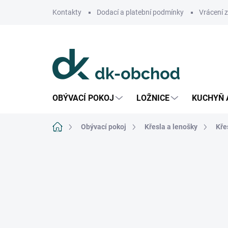
Přejít
Kontakty
Dodací a platební podmínky
Vrácení 
na
obsah
OBÝVACÍ POKOJ
LOŽNICE
KUCHYŇ 
Domů
Obývací pokoj
Křesla a lenošky
Kře