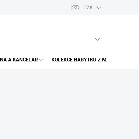
CZK
Podmínky ochrany osobních údajů
Pojištění zásilky
Montáž 
PRÁZDNÝ KOŠÍK
NÁKUPNÍ
KOŠÍK
NA A KANCELÁŘ
KOLEKCE NÁBYTKU Z MASIVU
V