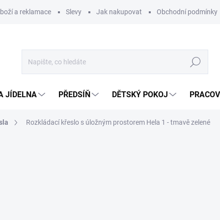
zboží a reklamace
Slevy
Jak nakupovat
Obchodní podmínky
Hledat
A JÍDELNA
PŘEDSÍŇ
DĚTSKÝ POKOJ
PRACOV
sla
Rozkládací křeslo s úložným prostorem Hela 1 - tmavě zelené