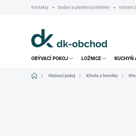
Přejít
Kontakty
Dodací a platební podmínky
Vrácení 
na
obsah
OBÝVACÍ POKOJ
LOŽNICE
KUCHYŇ 
Domů
Obývací pokoj
Křesla a lenošky
Kře