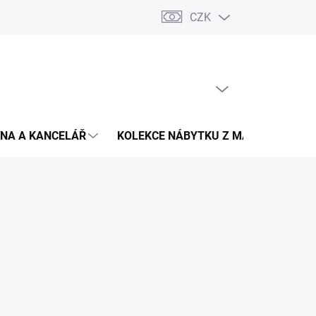
CZK
Podmínky ochrany osobních údajů
Pojištění zásilky
Montáž 
PRÁZDNÝ KOŠÍK
NÁKUPNÍ
KOŠÍK
NA A KANCELÁŘ
KOLEKCE NÁBYTKU Z MASIVU
V