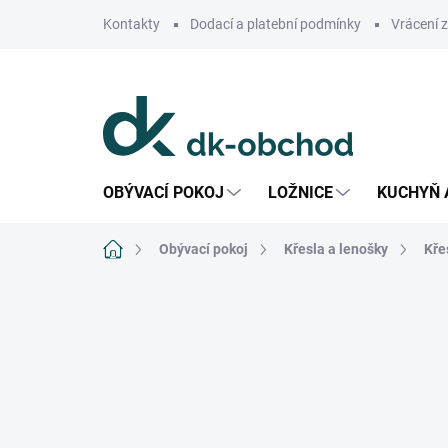
Přejít
Kontakty
Dodací a platební podmínky
Vrácení 
na
obsah
OBÝVACÍ POKOJ
LOŽNICE
KUCHYŇ 
Domů
Obývací pokoj
Křesla a lenošky
Kře