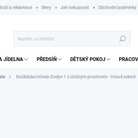
zboží a reklamace
Slevy
Jak nakupovat
Obchodní podmínky
Hledat
A JÍDELNA
PŘEDSÍŇ
DĚTSKÝ POKOJ
PRACOV
sla
Rozkládací křeslo Evelyn 1 s úložným prostorem - tmavě zelené