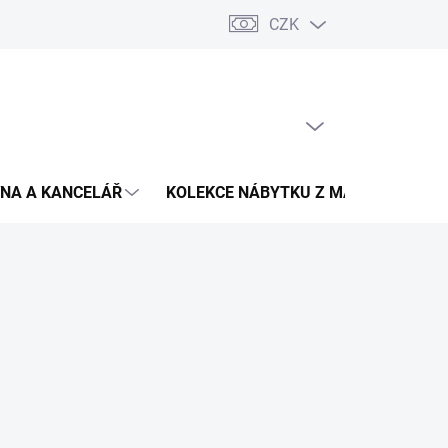
CZK
Podmínky ochrany osobních údajů
Pojištění zásilky
Montáž 
PRÁZDNÝ KOŠÍK
NÁKUPNÍ
KOŠÍK
NA A KANCELÁŘ
KOLEKCE NÁBYTKU Z MASIVU
V