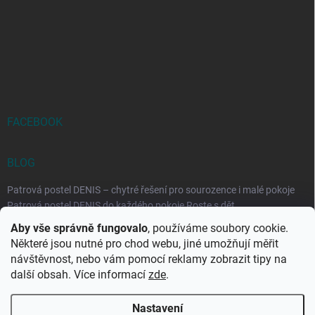
FACEBOOK
BLOG
Patrová postel DENIS – chytré řešení pro sourozence i malé pokoje
Patrová postel DENIS do každého pokoje Roste s dět...
Aby vše správně fungovalo
, používáme soubory cookie.
Rozkládací postele RELAX – ideální řešení pro malé prostory i
Některé jsou nutné pro chod webu, jiné umožňují měřit
každodenní spaní
návštěvnost, nebo vám pomocí reklamy zobrazit tipy na
Rozkládací postel, která se přizpůsobí vašemu živo...
další obsah. Více informací
zde
.
Nastavení