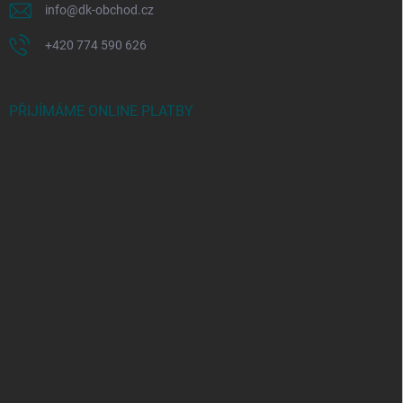
info
@
dk-obchod.cz
+420 774 590 626
PŘIJÍMÁME ONLINE PLATBY