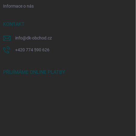
Informace o nás
KONTAKT
info
@
dk-obchod.cz
+420 774 590 626
PŘIJÍMÁME ONLINE PLATBY