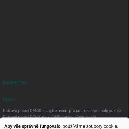
FACEBOOK
BLOG
Patrová postel DENIS – chytré řešení pro sourozence i malé pokoje
Patrová postel DENIS do každého pokoje Roste s dět...
Aby vše správně fungovalo
, používáme soubory cookie.
Rozkládací postele RELAX – ideální řešení pro malé prostory i