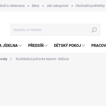
zboží a reklamace
Slevy
Jak nakupovat
Obchodní podmínky
Hledat
A JÍDELNA
PŘEDSÍŇ
DĚTSKÝ POKOJ
PRACOV
hovky
Rozkládací pohovka Naomi - béžová