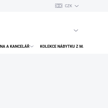
CZK
Podmínky ochrany osobních údajů
Pojištění zásilky
Montáž 
PRÁZDNÝ KOŠÍK
NÁKUPNÍ
KOŠÍK
NA A KANCELÁŘ
KOLEKCE NÁBYTKU Z MASIVU
V