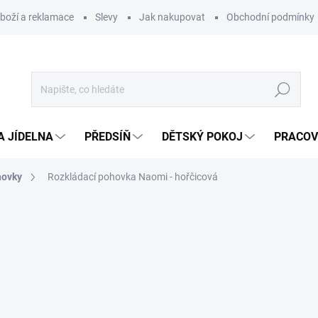
zboží a reklamace
Slevy
Jak nakupovat
Obchodní podmínky
Hledat
A JÍDELNA
PŘEDSÍŇ
DĚTSKÝ POKOJ
PRACOV
hovky
Rozkládací pohovka Naomi - hořčicová