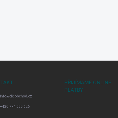
TAKT
PŘIJÍMÁME ONLINE
PLATBY
info
@
dk-obchod.cz
+420 774 590 626