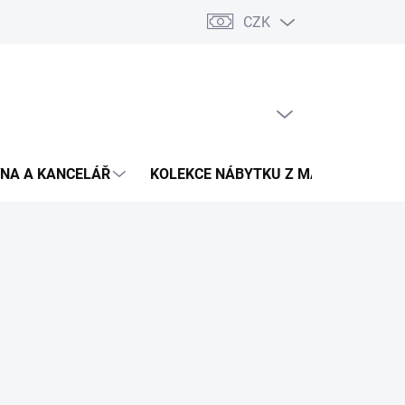
CZK
Podmínky ochrany osobních údajů
Pojištění zásilky
Montáž 
PRÁZDNÝ KOŠÍK
NÁKUPNÍ
KOŠÍK
NA A KANCELÁŘ
KOLEKCE NÁBYTKU Z MASIVU
V