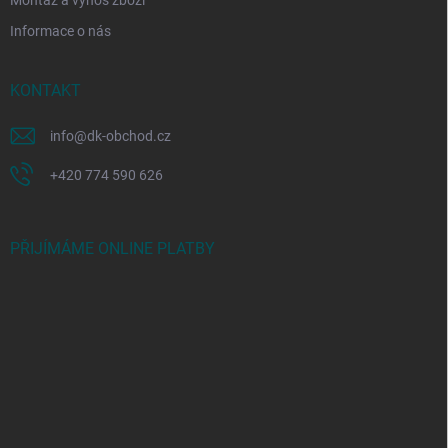
Informace o nás
KONTAKT
info
@
dk-obchod.cz
+420 774 590 626
PŘIJÍMÁME ONLINE PLATBY