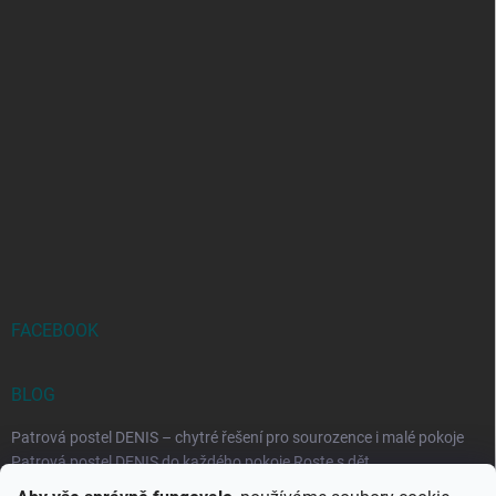
FACEBOOK
BLOG
Patrová postel DENIS – chytré řešení pro sourozence i malé pokoje
Patrová postel DENIS do každého pokoje Roste s dět...