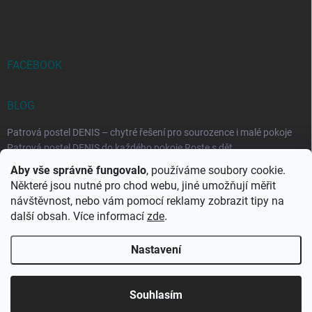
FACEBOOK
BLOG
Patrová postel DENIS – chytré řešení pro sourozence i malé pokoje
Patrová postel DENIS do každého pokoje Roste s dět...
Aby vše správně fungovalo
, používáme soubory cookie.
Rozkládací postele RELAX – ideální řešení pro malé prostory i
Některé jsou nutné pro chod webu, jiné umožňují měřit
každodenní spaní
návštěvnost, nebo vám pomocí reklamy zobrazit tipy na
Rozkládací postel, která se přizpůsobí vašemu živo...
další obsah. Více informací
zde
.
Nastavení
Copyright 2026
DK-obchod.cz
. Všechna práva vyhrazena.
Upravit
nastavení cookies
Souhlasím
Vytvořil Shoptet