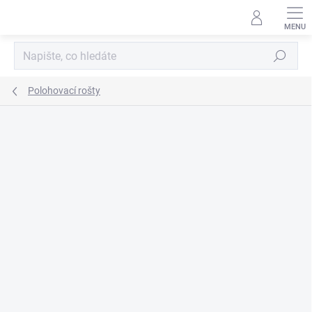
Přejít
na
obsah
Hledat
Polohovací rošty