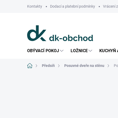
Přejít
Kontakty
Dodací a platební podmínky
Vrácení 
na
obsah
OBÝVACÍ POKOJ
LOŽNICE
KUCHYŇ 
Domů
Předsíň
Posuvné dveře na stěnu
Po