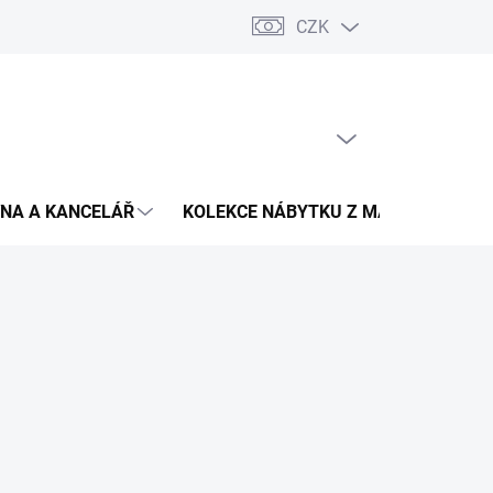
CZK
Podmínky ochrany osobních údajů
Pojištění zásilky
Montáž 
PRÁZDNÝ KOŠÍK
NÁKUPNÍ
KOŠÍK
NA A KANCELÁŘ
KOLEKCE NÁBYTKU Z MASIVU
V