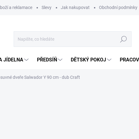
zboží a reklamace
Slevy
Jak nakupovat
Obchodní podmínky
Hledat
A JÍDELNA
PŘEDSÍŇ
DĚTSKÝ POKOJ
PRACOV
suvné dveře Salwador Y 90 cm - dub Craft