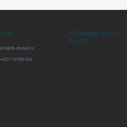
TAKT
PŘIJÍMÁME ONLINE
PLATBY
info
@
dk-obchod.cz
+420 774 590 626