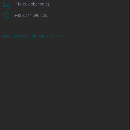
info
@
dk-obchod.cz
+420 774 590 626
PŘIJÍMÁME ONLINE PLATBY