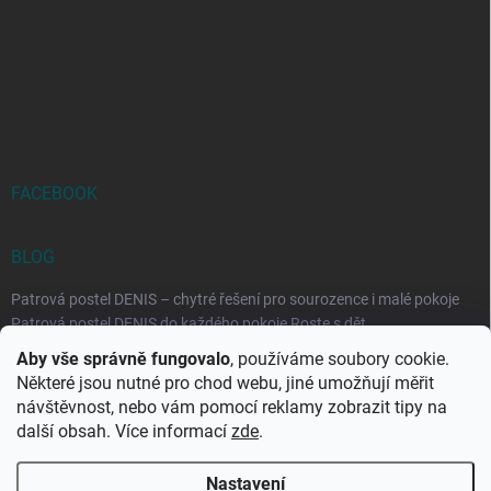
FACEBOOK
BLOG
Patrová postel DENIS – chytré řešení pro sourozence i malé pokoje
Patrová postel DENIS do každého pokoje Roste s dět...
Aby vše správně fungovalo
, používáme soubory cookie.
Rozkládací postele RELAX – ideální řešení pro malé prostory i
Některé jsou nutné pro chod webu, jiné umožňují měřit
každodenní spaní
návštěvnost, nebo vám pomocí reklamy zobrazit tipy na
Rozkládací postel, která se přizpůsobí vašemu živo...
další obsah. Více informací
zde
.
Nastavení