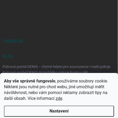
FACEBOOK
BLOG
Patrová postel DENIS – chytré řešení pro sourozence i malé pokoje
Patrová postel DENIS do každého pokoje Roste s dět...
Aby vše správně fungovalo
, používáme soubory cookie.
Rozkládací postele RELAX – ideální řešení pro malé prostory i
Některé jsou nutné pro chod webu, jiné umožňují měřit
každodenní spaní
návštěvnost, nebo vám pomocí reklamy zobrazit tipy na
Rozkládací postel, která se přizpůsobí vašemu živo...
další obsah. Více informací
zde
.
Nastavení