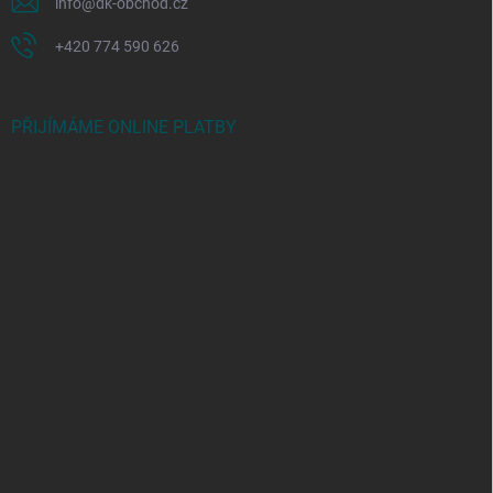
info
@
dk-obchod.cz
+420 774 590 626
PŘIJÍMÁME ONLINE PLATBY