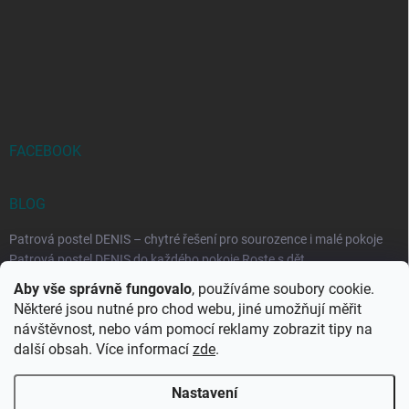
FACEBOOK
BLOG
Patrová postel DENIS – chytré řešení pro sourozence i malé pokoje
Patrová postel DENIS do každého pokoje Roste s dět...
Aby vše správně fungovalo
, používáme soubory cookie.
Rozkládací postele RELAX – ideální řešení pro malé prostory i
Některé jsou nutné pro chod webu, jiné umožňují měřit
každodenní spaní
návštěvnost, nebo vám pomocí reklamy zobrazit tipy na
Rozkládací postel, která se přizpůsobí vašemu živo...
další obsah. Více informací
zde
.
Nastavení