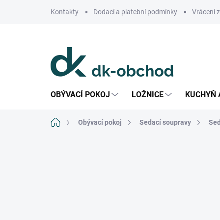
Přejít
Kontakty
Dodací a platební podmínky
Vrácení 
na
obsah
OBÝVACÍ POKOJ
LOŽNICE
KUCHYŇ 
Domů
Obývací pokoj
Sedací soupravy
Sed