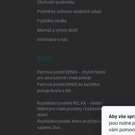
Obchodní podmínky
Podmínky ochrany osobních údajů
Pojištění zásilky
Montáž a výnos zboží
Informace o nás
BLOG
Patrová postel DENIS – chytré řešení
pro sourozence i malé pokoje
Patrová postel DENIS do každého
pokoje Roste s dět...
Rozkládací postele RELAX – ideální
řešení pro malé prostory i každodenní
spaní
Aby vše spr
Rozkládací postel, která se přizpůsobí
jsou nutné p
vašemu živo...
vám pomocí 