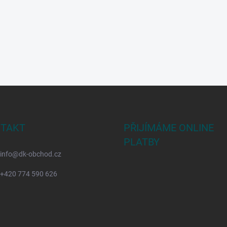
TAKT
PŘIJÍMÁME ONLINE
PLATBY
info
@
dk-obchod.cz
+420 774 590 626