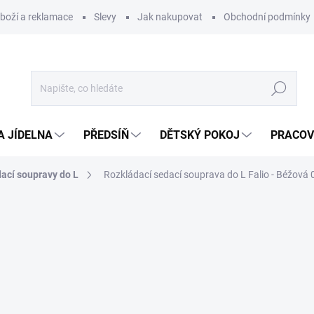
zboží a reklamace
Slevy
Jak nakupovat
Obchodní podmínky
Hledat
A JÍDELNA
PŘEDSÍŇ
DĚTSKÝ POKOJ
PRACOV
ací soupravy do L
Rozkládací sedací souprava do L Falio - Béžová 