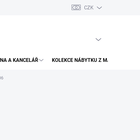
CZK
Podmínky ochrany osobních údajů
Pojištění zásilky
Montáž 
PRÁZDNÝ KOŠÍK
NÁKUPNÍ
KOŠÍK
NA A KANCELÁŘ
KOLEKCE NÁBYTKU Z MASIVU
V
06