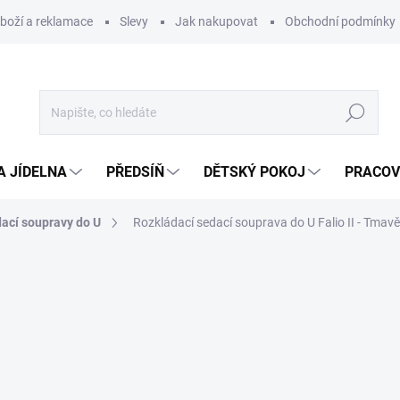
zboží a reklamace
Slevy
Jak nakupovat
Obchodní podmínky
Hledat
A JÍDELNA
PŘEDSÍŇ
DĚTSKÝ POKOJ
PRACOV
ací soupravy do U
Rozkládací sedací souprava do U Falio II - Tmav