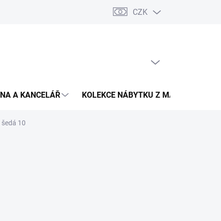
CZK
Podmínky ochrany osobních údajů
Pojištění zásilky
Montáž 
PRÁZDNÝ KOŠÍK
NÁKUPNÍ
KOŠÍK
NA A KANCELÁŘ
KOLEKCE NÁBYTKU Z MASIVU
V
ě šedá 10