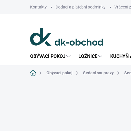
Přejít
Kontakty
Dodací a platební podmínky
Vrácení 
na
obsah
OBÝVACÍ POKOJ
LOŽNICE
KUCHYŇ 
Domů
Obývací pokoj
Sedací soupravy
Sed