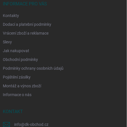
í
INFORMACE PRO VÁS
Kontakty
Dodací a platební podmínky
Vrácení zboží a reklamace
Slevy
Jak nakupovat
Obchodní podmínky
Podmínky ochrany osobních údajů
Pojištění zásilky
Montáž a výnos zboží
Informace o nás
KONTAKT
info
@
dk-obchod.cz