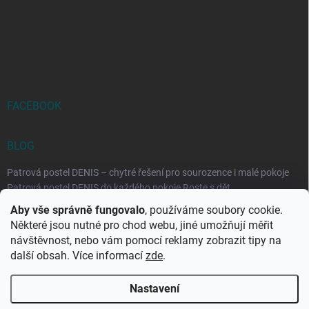
FACEBOOK
BLOG
Patrová postel DENIS – chytré řešení pro sourozence i malé pokoje
Patrová postel DENIS do každého pokoje Roste s dět...
Aby vše správně fungovalo
, používáme soubory cookie.
Rozkládací postele RELAX – ideální řešení pro malé prostory i
Některé jsou nutné pro chod webu, jiné umožňují měřit
každodenní spaní
návštěvnost, nebo vám pomocí reklamy zobrazit tipy na
Rozkládací postel, která se přizpůsobí vašemu živo...
další obsah. Více informací
zde
.
Nastavení