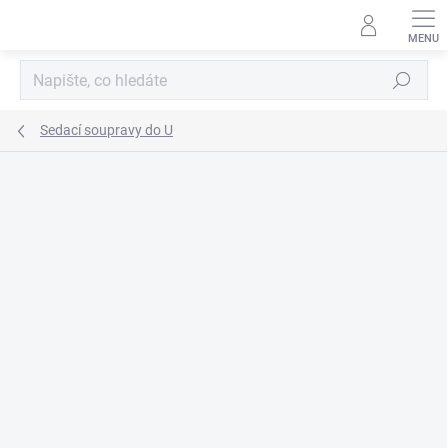
Přejít
na
obsah
Hledat
Sedací soupravy do U