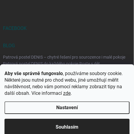
FACEBOOK
BLOG
Patrová postel DENIS – chytré řešení pro sourozence i malé pokoje
Patrová postel DENIS do každého pokoje Roste s dět...
Aby vše správně fungovalo
, používáme soubory cookie.
Rozkládací postele RELAX – ideální řešení pro malé prostory i
Některé jsou nutné pro chod webu, jiné umožňují měřit
každodenní spaní
návštěvnost, nebo vám pomocí reklamy zobrazit tipy na
Rozkládací postel, která se přizpůsobí vašemu živo...
další obsah. Více informací
zde
.
Nastavení
Copyright 2026
DK-obchod.cz
. Všechna práva vyhrazena.
Upravit
nastavení cookies
Souhlasím
Vytvořil Shoptet