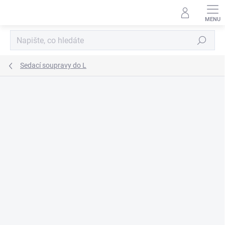
Přejít
na
obsah
Hledat
Sedací soupravy do L