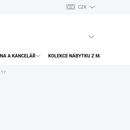
CZK
Podmínky ochrany osobních údajů
Pojištění zásilky
Montáž 
PRÁZDNÝ KOŠÍK
NÁKUPNÍ
KOŠÍK
NA A KANCELÁŘ
KOLEKCE NÁBYTKU Z MASIVU
V
s 17