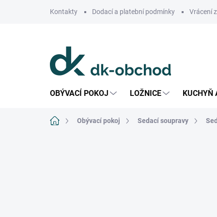
Přejít
Kontakty
Dodací a platební podmínky
Vrácení 
na
obsah
OBÝVACÍ POKOJ
LOŽNICE
KUCHYŇ 
Domů
Obývací pokoj
Sedací soupravy
Sed