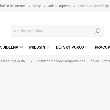
zboží a reklamace
Slevy
Jak nakupovat
Obchodní podmínky
Hledat
A JÍDELNA
PŘEDSÍŇ
DĚTSKÝ POKOJ
PRACOV
ací soupravy do L
Rozkládací sedací souprava do L - Lanvin - Softi