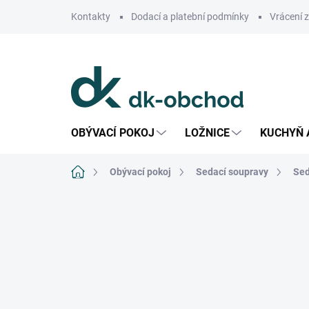
Přejít
Kontakty
Dodací a platební podmínky
Vrácení 
na
obsah
OBÝVACÍ POKOJ
LOŽNICE
KUCHYŇ 
Domů
Obývací pokoj
Sedací soupravy
Sed