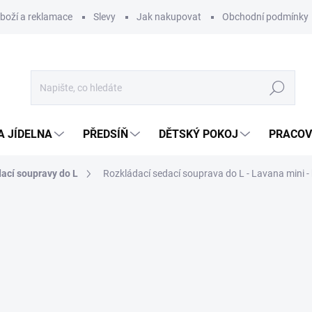
zboží a reklamace
Slevy
Jak nakupovat
Obchodní podmínky
Hledat
A JÍDELNA
PŘEDSÍŇ
DĚTSKÝ POKOJ
PRACOV
ací soupravy do L
Rozkládací sedací souprava do L - Lavana mini -