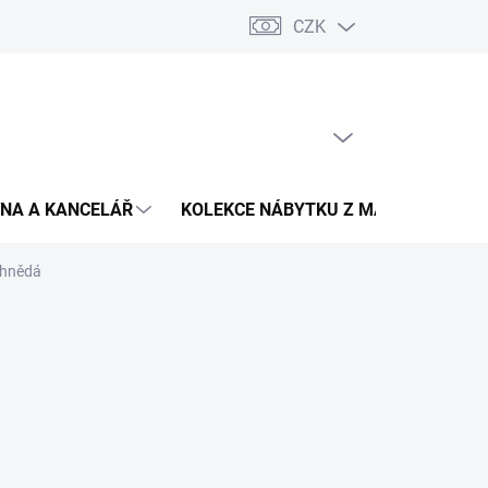
CZK
Podmínky ochrany osobních údajů
Pojištění zásilky
Montáž 
PRÁZDNÝ KOŠÍK
NÁKUPNÍ
KOŠÍK
NA A KANCELÁŘ
KOLEKCE NÁBYTKU Z MASIVU
V
 hnědá