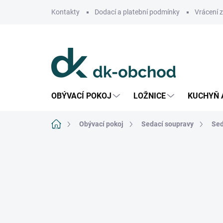
Přejít
Kontakty
Dodací a platební podmínky
Vrácení 
na
obsah
OBÝVACÍ POKOJ
LOŽNICE
KUCHYŇ 
Domů
Obývací pokoj
Sedací soupravy
Sed