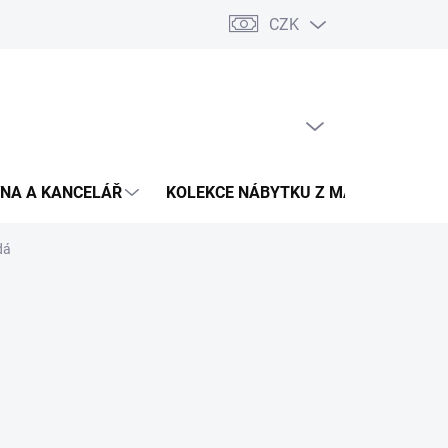
CZK
Podmínky ochrany osobních údajů
Pojištění zásilky
Montáž 
PRÁZDNÝ KOŠÍK
NÁKUPNÍ
KOŠÍK
NA A KANCELÁŘ
KOLEKCE NÁBYTKU Z MASIVU
V
dá