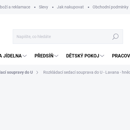
zboží a reklamace
Slevy
Jak nakupovat
Obchodní podmínky
Hledat
A JÍDELNA
PŘEDSÍŇ
DĚTSKÝ POKOJ
PRACOV
ací soupravy do U
Rozkládací sedací souprava do U - Lavana - hně